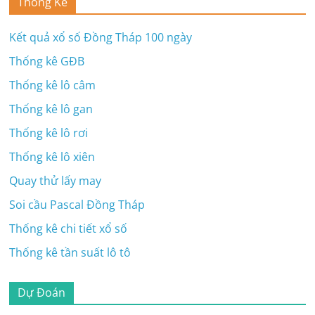
Thống Kê
Kết quả xổ số Đồng Tháp 100 ngày
Thống kê GĐB
Thống kê lô câm
Thống kê lô gan
Thống kê lô rơi
Thống kê lô xiên
Quay thử lấy may
Soi cầu Pascal Đồng Tháp
Thống kê chi tiết xổ số
Thống kê tần suất lô tô
Dự Đoán