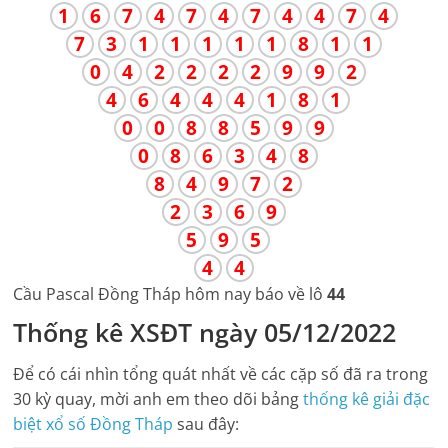
1
6
7
4
7
4
7
4
4
7
4
7
3
1
1
1
1
1
8
1
1
0
4
2
2
2
2
9
9
2
4
6
4
4
4
1
8
1
0
0
8
8
5
9
9
0
8
6
3
4
8
8
4
9
7
2
2
3
6
9
5
9
5
4
4
Cầu Pascal
Đồng Tháp
hôm nay báo về lô
44
Thống kê
XSĐT
ngày
05/12/2022
Để có cái nhìn tổng quát nhất về các cặp số đã ra trong
30 kỳ quay, mời anh em theo dõi bảng
thống kê giải đặc
biệt xổ số
Đồng Tháp
sau đây: