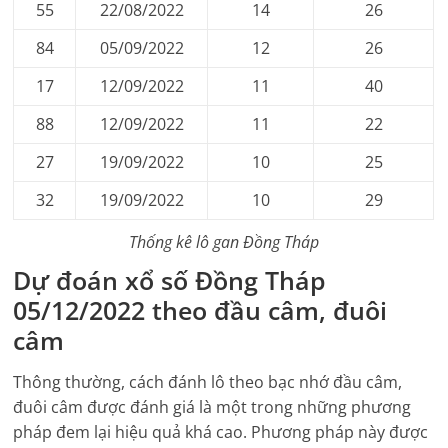
55
22/08/2022
14
26
84
05/09/2022
12
26
17
12/09/2022
11
40
88
12/09/2022
11
22
27
19/09/2022
10
25
32
19/09/2022
10
29
Thống kê lô gan
Đồng Tháp
Dự đoán xổ số
Đồng Tháp
05/12/2022
theo đầu câm, đuôi
câm
Thông thường, cách đánh lô theo bạc nhớ đầu câm,
đuôi câm được đánh giá là một trong những phương
pháp đem lại hiệu quả khá cao. Phương pháp này được