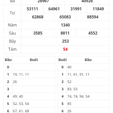
Ba
28967
40926
53111
64961
31991
11849
Tư
62868
65083
88594
Năm
1340
Sáu
3585
8811
4552
Bảy
253
Tám
54
Đầu
Đuôi
Đuôi
Đầu
0
0
40
1
19, 11, 11
1
11, 61, 91, 11
2
26
2
52
3
3
83, 53
4
49, 40
4
74, 74, 94, 54
5
52, 53, 54
5
85
6
67, 61, 68
6
26