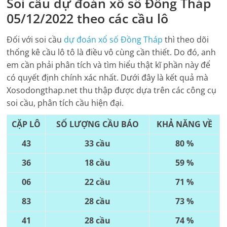
Soi cầu dự đoán xổ số
Đồng Tháp
05/12/2022
theo các cầu lô
Đối với soi cầu
dự đoán xổ số
Đồng Tháp
thì theo dõi
thống kê cầu lô tô là điều vô cùng cần thiết. Do đó, anh
em cần phải phân tích và tìm hiểu thật kĩ phần này để
có quyết định chính xác nhất. Dưới đây là kết quả mà
Xosodongthap.net
thu thập được dựa trên các công cụ
soi cầu, phân tích cầu hiện đại.
CẶP LÔ
SỐ LƯỢNG CẦU BÁO
KHẢ NĂNG VỀ
43
33 cầu
80 %
36
18 cầu
59 %
06
22 cầu
71 %
83
28 cầu
73 %
41
28 cầu
74 %