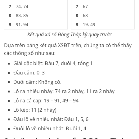
7
74, 74
7
67
8
83, 85
8
68
9
91, 94
9
19, 49
Kết quả xổ số
Đồng Tháp
kỳ quay trước
Dựa trên bảng kết quả
XSĐT
trên, chúng ta có thể thấy
các thông số như sau:
Giải đặc biệt: Đầu 7, đuôi 4, tổng 1
Đầu câm: 0, 3
Đuôi câm: Không có.
Lô ra nhiều nháy: 74 ra 2 nháy, 11 ra 2 nháy
Lô ra cả cặp: 19 – 91, 49 – 94
Lô kép: 11 (2 nháy)
Đầu lô về nhiều nhất: Đầu 1, 5, 6
Đuôi lô về nhiều nhất: Đuôi 1, 4