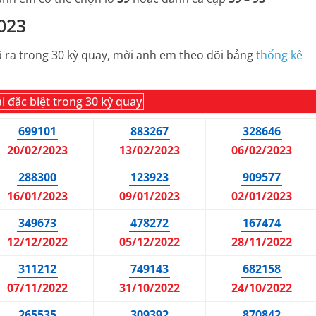
023
đã ra trong 30 kỳ quay, mời anh em theo dõi bảng
thống kê
i đặc biệt trong 30 kỳ quay
699101
883267
328646
20/02/2023
13/02/2023
06/02/2023
288300
123923
909577
16/01/2023
09/01/2023
02/01/2023
349673
478272
167474
12/12/2022
05/12/2022
28/11/2022
311212
749143
682158
07/11/2022
31/10/2022
24/10/2022
265535
309392
870842