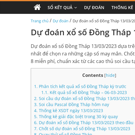
SỔ KẾT QUẢ
DỰ ĐOÁN
THỐNG KÊ
/
/
Trang chủ
Dự đoán
Dự đoán xổ số Đồng Tháp 13/03/20
Dự đoán xổ số Đồng Tháp 1
Dự đoán xổ số
Đồng Tháp
13/03/2023
dựa trê
nhất để chọn ra những cặp số may mắn. Chốt đầu 
8 miễn phí, chuẩn xác từ các cao thủ soi cầu t
Contents
[
hide
]
1.
Phân tích kết quả xổ số Đồng Tháp kỳ trước
1.1.
Kết quả sổ xố Đồng Tháp – 06-03-2023
2.
Soi cầu dự đoán xổ số Đồng Tháp 13/03/2023 th
3.
Soi cầu Pascal Đồng Tháp hôm nay
4.
Thống kê XSDT ngày 13/03/2023
5.
Thống kê giải đặc biệt trong 30 kỳ quay
6.
Dự đoán xổ số Đồng Tháp 13/03/2023 theo đầu
7.
Chốt số dự đoán xổ số Đồng Tháp 13/03/2023
8.
Quay thử xổ số Đồng Tháp