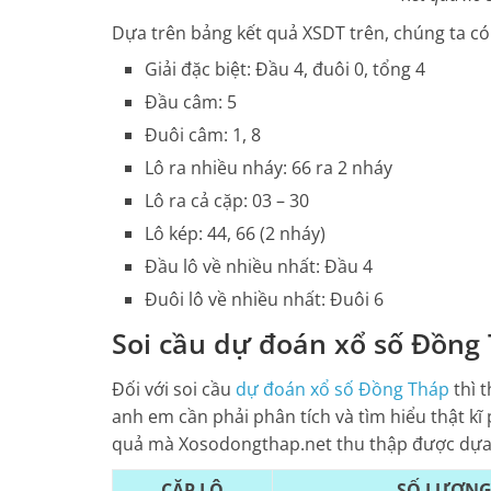
Dựa trên bảng kết quả
XSDT
trên, chúng ta có
Giải đặc biệt: Đầu 4, đuôi 0, tổng 4
Đầu câm: 5
Đuôi câm: 1, 8
Lô ra nhiều nháy: 66 ra 2 nháy
Lô ra cả cặp: 03 – 30
Lô kép: 44, 66 (2 nháy)
Đầu lô về nhiều nhất: Đầu 4
Đuôi lô về nhiều nhất: Đuôi 6
Soi cầu dự đoán xổ số
Đồng 
Đối với soi cầu
dự đoán xổ số
Đồng Tháp
thì t
anh em cần phải phân tích và tìm hiểu thật kĩ
quả mà
Xosodongthap.net
thu thập được dựa t
CẶP LÔ
SỐ LƯỢNG