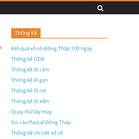
Thống Kê
n
Kết quả xổ số Đồng Tháp 100 ngày
Thống kê GĐB
Thống kê lô câm
Thống kê lô gan
Thống kê lô rơi
Thống kê lô xiên
Quay thử lấy may
Soi cầu Pascal Đồng Tháp
Thống kê chi tiết xổ số