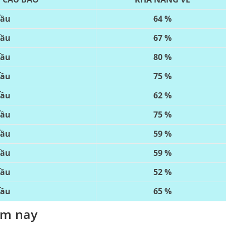
cầu
64 %
cầu
67 %
cầu
80 %
cầu
75 %
cầu
62 %
cầu
75 %
cầu
59 %
cầu
59 %
cầu
52 %
cầu
65 %
m nay