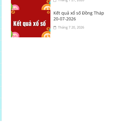
Kết quả xổ số Đồng Tháp
20-07-2026
Tháng 7 20, 2026