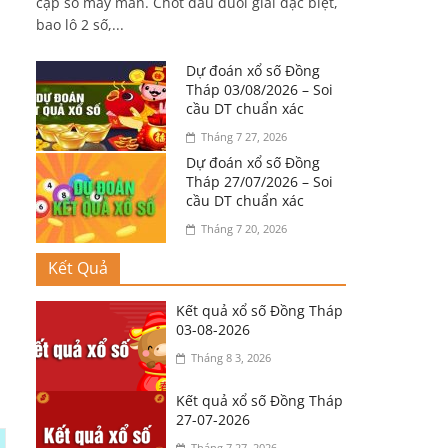
cặp số may mắn. Chốt đầu đuôi giải đặc biệt,
bao lô 2 số,...
Dự đoán xổ số Đồng
Tháp 03/08/2026 – Soi
cầu DT chuẩn xác
Tháng 7 27, 2026
Dự đoán xổ số Đồng
Tháp 27/07/2026 – Soi
cầu DT chuẩn xác
Tháng 7 20, 2026
Kết Quả
Kết quả xổ số Đồng Tháp
03-08-2026
Tháng 8 3, 2026
Kết quả xổ số Đồng Tháp
27-07-2026
Tháng 7 27, 2026