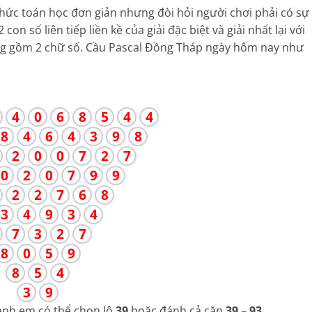
ức toán học đơn giản nhưng đòi hỏi người chơi phải có sự
con số liên tiếp liền kề của giải đặc biệt và giải nhất lại với
ng gồm 2 chữ số. Cầu Pascal
Đồng Tháp
ngày hôm nay như
4
0
6
8
5
4
4
8
4
6
4
3
9
8
2
0
0
7
2
7
0
2
0
7
9
9
2
2
7
6
8
3
4
9
3
4
7
3
2
7
8
0
5
9
8
5
4
3
9
anh em có thể chọn lô
39
hoặc đánh cả cặp
39 – 93