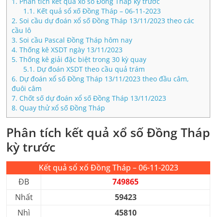
1.
Phân tích kết quả xổ số Đồng Tháp kỳ trước
1.1.
Kết quả sổ xố Đồng Tháp – 06-11-2023
2.
Soi cầu dự đoán xổ số Đồng Tháp 13/11/2023 theo các
cầu lô
3.
Soi cầu Pascal Đồng Tháp hôm nay
4.
Thống kê XSDT ngày 13/11/2023
5.
Thống kê giải đặc biệt trong 30 kỳ quay
5.1.
Dự đoán XSDT theo cầu quả trám
6.
Dự đoán xổ số Đồng Tháp 13/11/2023 theo đầu câm,
đuôi câm
7.
Chốt số dự đoán xổ số Đồng Tháp 13/11/2023
8.
Quay thử xổ số Đồng Tháp
Phân tích kết quả xổ số
Đồng Tháp
kỳ trước
Kết quả sổ xố
Đồng Tháp
– 06-11-2023
ĐB
749865
Nhất
59423
Nhì
45810