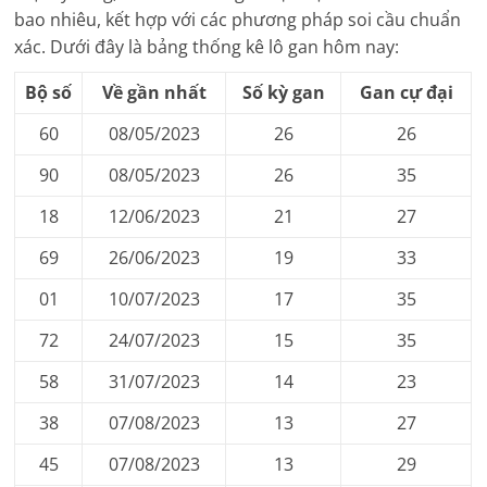
bao nhiêu, kết hợp với các phương pháp soi cầu chuẩn
xác. Dưới đây là bảng thống kê lô gan hôm nay:
Bộ số
Về gần nhất
Số kỳ gan
Gan cự đại
60
08/05/2023
26
26
90
08/05/2023
26
35
18
12/06/2023
21
27
69
26/06/2023
19
33
01
10/07/2023
17
35
72
24/07/2023
15
35
58
31/07/2023
14
23
38
07/08/2023
13
27
45
07/08/2023
13
29