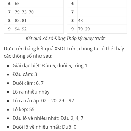
6
65
6
7
79, 73, 70
7
8
82, 81
8
48
9
94, 92
9
79, 29
Kết quả xổ số
Đồng Tháp
kỳ quay trước
Dựa trên bảng kết quả
XSDT
trên, chúng ta có thể thấy
các thông số như sau:
Giải đặc biệt: Đầu 6, đuôi 5, tổng 1
Đầu câm: 3
Đuôi câm: 6, 7
Lô ra nhiều nháy:
Lô ra cả cặp: 02 – 20, 29 – 92
Lô kép: 55
Đầu lô về nhiều nhất: Đầu 2, 4, 7
Đuôi lô về nhiều nhất: Đuôi 0