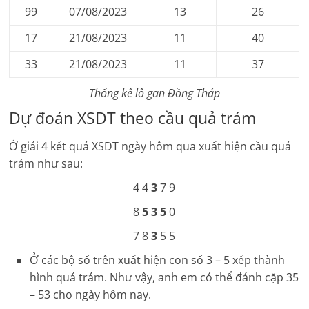
99
07/08/2023
13
26
17
21/08/2023
11
40
33
21/08/2023
11
37
Thống kê lô gan
Đồng Tháp
Dự đoán
XSDT
theo cầu quả trám
Ở giải 4 kết quả
XSDT
ngày hôm qua xuất hiện cầu quả
trám như sau:
4
4
3
7
9
8
5
3
5
0
7
8
3
5
5
Ở các bộ số trên xuất hiện con số 3 – 5 xếp thành
hình quả trám. Như vậy, anh em có thể đánh cặp 35
– 53 cho ngày hôm nay.