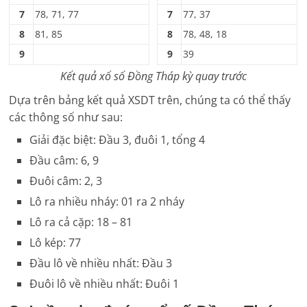
7
78, 71, 77
7
77, 37
8
81, 85
8
78, 48, 18
9
9
39
Kết quả xổ số
Đồng Tháp
kỳ quay trước
Dựa trên bảng kết quả
XSDT
trên, chúng ta có thể thấy
các thông số như sau:
Giải đặc biệt: Đầu 3, đuôi 1, tổng 4
Đầu câm: 6, 9
Đuôi câm: 2, 3
Lô ra nhiều nháy: 01 ra 2 nháy
Lô ra cả cặp: 18 – 81
Lô kép: 77
Đầu lô về nhiều nhất: Đầu 3
Đuôi lô về nhiều nhất: Đuôi 1