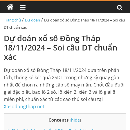
/
/
Trang chủ
Dự đoán
Dự đoán xổ số Đồng Tháp 18/11/2024 – Soi cầu
DT chuẩn xác
Dự đoán xổ số Đồng Tháp
18/11/2024 – Soi cầu DT chuẩn
xác
Dự đoán xổ số
Đồng Tháp
18/11/2024
dựa trên phân
tích, thống kê kết quả
XSDT
trong những kỳ quay gần
nhất để chọn ra những cặp số may mắn. Chốt đầu đuôi
giải đặc biệt, bao lô 2 số, lô xiên 2, xiên 3 và lô giải 8
miễn phí, chuẩn xác từ các cao thủ soi cầu tại
Xosodongthap.net
Contents
[
hide
]