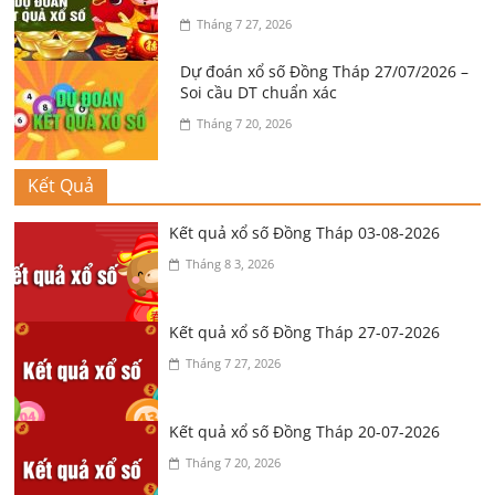
Tháng 7 27, 2026
Dự đoán xổ số Đồng Tháp 27/07/2026 –
Soi cầu DT chuẩn xác
Tháng 7 20, 2026
Kết Quả
Kết quả xổ số Đồng Tháp 03-08-2026
Tháng 8 3, 2026
Kết quả xổ số Đồng Tháp 27-07-2026
Tháng 7 27, 2026
Kết quả xổ số Đồng Tháp 20-07-2026
Tháng 7 20, 2026