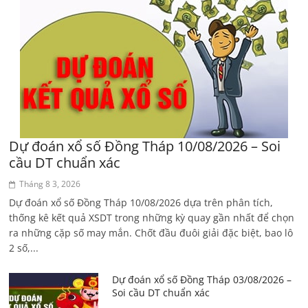
Dự đoán xổ số Đồng Tháp 10/08/2026 – Soi
cầu DT chuẩn xác
Tháng 8 3, 2026
Dự đoán xổ số Đồng Tháp 10/08/2026 dựa trên phân tích,
thống kê kết quả XSDT trong những kỳ quay gần nhất để chọn
ra những cặp số may mắn. Chốt đầu đuôi giải đặc biệt, bao lô
2 số,...
Dự đoán xổ số Đồng Tháp 03/08/2026 –
Soi cầu DT chuẩn xác