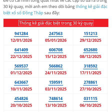
Để có cái nhìn tổng quát nhất về các cặp số đã ra trong
30 kỳ quay, mời anh em theo dõi bảng
thống kê giải đặc
biệt xổ số
Đồng Tháp
sau đây:
Thống kê giải đặc biệt trong 30 kỳ quay
941284
247563
151213
12/01/2026
05/01/2026
29/12/2025
641409
606708
652680
22/12/2025
15/12/2025
08/12/2025
569537
566862
318592
01/12/2025
24/11/2025
17/11/2025
643667
159591
278861
10/11/2025
03/11/2025
27/10/2025
454826
748614
031115
20/10/2025
13/10/2025
06/10/2025