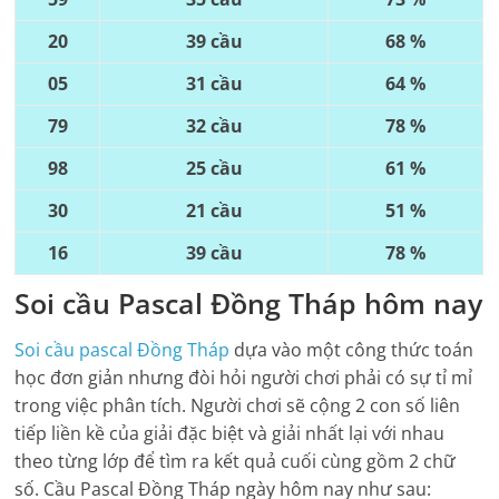
20
39 cầu
68 %
05
31 cầu
64 %
79
32 cầu
78 %
98
25 cầu
61 %
30
21 cầu
51 %
16
39 cầu
78 %
Soi cầu Pascal
Đồng Tháp
hôm nay
Soi cầu pascal
Đồng Tháp
dựa vào một công thức toán
học đơn giản nhưng đòi hỏi người chơi phải có sự tỉ mỉ
trong việc phân tích. Người chơi sẽ cộng 2 con số liên
tiếp liền kề của giải đặc biệt và giải nhất lại với nhau
theo từng lớp để tìm ra kết quả cuối cùng gồm 2 chữ
số. Cầu Pascal
Đồng Tháp
ngày hôm nay như sau: