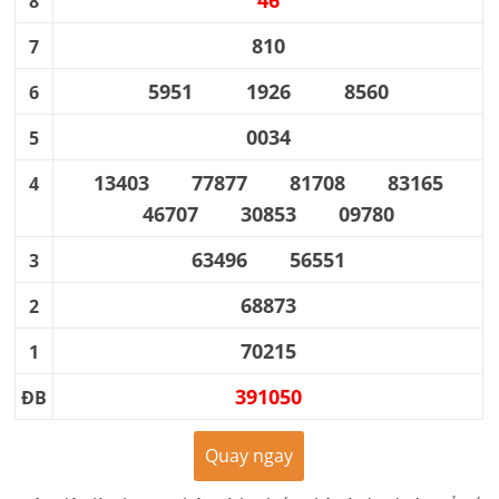
46
8
810
7
5951
1926
8560
6
0034
5
13403
77877
81708
83165
4
46707
30853
09780
63496
56551
3
68873
2
70215
1
391050
ĐB
Quay ngay