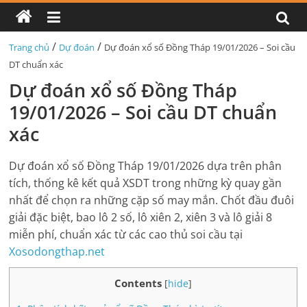
/
/
Trang chủ
Dự đoán
Dự đoán xổ số Đồng Tháp 19/01/2026 – Soi cầu
DT chuẩn xác
Dự đoán xổ số Đồng Tháp
19/01/2026 – Soi cầu DT chuẩn
xác
Dự đoán xổ số
Đồng Tháp
19/01/2026
dựa trên phân
tích, thống kê kết quả
XSDT
trong những kỳ quay gần
nhất để chọn ra những cặp số may mắn. Chốt đầu đuôi
giải đặc biệt, bao lô 2 số, lô xiên 2, xiên 3 và lô giải 8
miễn phí, chuẩn xác từ các cao thủ soi cầu tại
Xosodongthap.net
Contents
[
hide
]