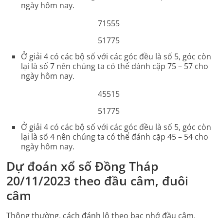
ngày hôm nay.
71555
51775
Ở giải 4 có các bộ số với các góc đều là số 5, góc còn
lại là số 7 nên chúng ta có thể đánh cặp 75 – 57 cho
ngày hôm nay.
45515
51775
Ở giải 4 có các bộ số với các góc đều là số 5, góc còn
lại là số 4 nên chúng ta có thể đánh cặp 45 – 54 cho
ngày hôm nay.
Dự đoán xổ số
Đồng Tháp
20/11/2023
theo đầu câm, đuôi
câm
Thông thường, cách đánh lô theo bạc nhớ đầu câm,