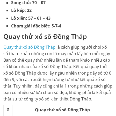
Song thủ: 70 – 07
Lô kép: 22
Lô xiên: 57 – 61 – 43
Chạm giải đặc biệt: 5-7-4
Quay thử xổ số
Đồng Tháp
Quay thử xổ số
Đồng Tháp
là cách giúp người chơi xổ
số tham khảo những con lô may mắn lấy hên mỗi ngày.
Bạn có thể quay thử nhiều lần để tham khảo nhiều cặp
số khác nhau của xổ số
Đồng Tháp
. Kết quả quay thử
xổ số
Đồng Tháp
được lấy ngẫu nhiên trong dãy số từ 0
đến 9, với cách xuất hiện tương tự như kết quả xổ số
thật. Tuy nhiên, đây cũng chỉ là 1 trong những cách giúp
bạn có nhiều sự lựa chọn số đẹp, không phải là kết quả
thật sự từ công ty xổ số kiến thiết
Đồng Tháp
.
G
Quay thử xổ số
Đồng Tháp