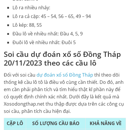
Lô ra nhiều nháy:
Lô ra cả cặp: 45 – 54, 56 – 65, 49 – 94
Lô kép: 88, 55
Đầu lô về nhiều nhất: Đầu 4, 5, 9
Đuôi lô về nhiều nhất: Đuôi 5
Soi cầu dự đoán xổ số
Đồng Tháp
20/11/2023
theo các cầu lô
Đối với soi cầu
dự đoán xổ số
Đồng Tháp
thì theo dõi
thống kê cầu lô tô là điều vô cùng cần thiết. Do đó, anh
em cần phải phân tích và tìm hiểu thật kĩ phần này để
có quyết định chính xác nhất. Dưới đây là kết quả mà
Xosodongthap.net
thu thập được dựa trên các công cụ
soi cầu, phân tích cầu hiện đại.
CẶP LÔ
SỐ LƯỢNG CẦU BÁO
KHẢ NĂNG VỀ