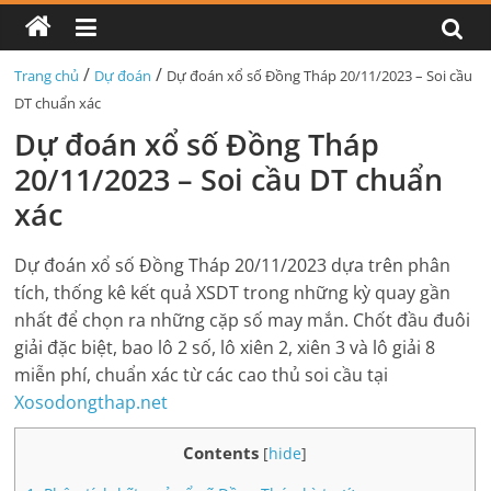
/
/
Trang chủ
Dự đoán
Dự đoán xổ số Đồng Tháp 20/11/2023 – Soi cầu
DT chuẩn xác
Dự đoán xổ số Đồng Tháp
20/11/2023 – Soi cầu DT chuẩn
xác
Dự đoán xổ số
Đồng Tháp
20/11/2023
dựa trên phân
tích, thống kê kết quả
XSDT
trong những kỳ quay gần
nhất để chọn ra những cặp số may mắn. Chốt đầu đuôi
giải đặc biệt, bao lô 2 số, lô xiên 2, xiên 3 và lô giải 8
miễn phí, chuẩn xác từ các cao thủ soi cầu tại
Xosodongthap.net
Contents
[
hide
]