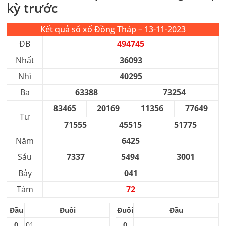
kỳ trước
Kết quả sổ xố
Đồng Tháp
– 13-11-2023
ĐB
494745
Nhất
36093
Nhì
40295
Ba
63388
73254
83465
20169
11356
77649
Tư
71555
45515
51775
Năm
6425
Sáu
7337
5494
3001
Bảy
041
Tám
72
Đầu
Đuôi
Đuôi
Đầu
0
01
0