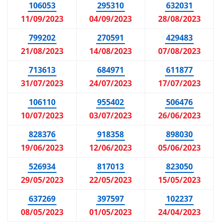
106053
295310
632031
11/09/2023
04/09/2023
28/08/2023
799202
270591
429483
21/08/2023
14/08/2023
07/08/2023
713613
684971
611877
31/07/2023
24/07/2023
17/07/2023
106110
955402
506476
10/07/2023
03/07/2023
26/06/2023
828376
918358
898030
19/06/2023
12/06/2023
05/06/2023
526934
817013
823050
29/05/2023
22/05/2023
15/05/2023
637269
397597
102237
08/05/2023
01/05/2023
24/04/2023