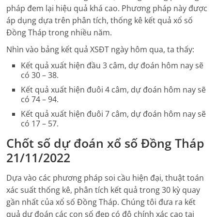
pháp đem lại hiệu quả khá cao. Phương pháp này được
áp dụng dựa trên phân tích, thống kê kết quả xổ số
Đồng Tháp
trong nhiều năm.
Nhìn vào bảng kết quả
XSĐT
ngày hôm qua, ta thấy:
Kết quả xuất hiện đầu 3 câm, dự đoán hôm nay sẽ
có 30 – 38.
Kết quả xuất hiện đuôi 4 câm, dự đoán hôm nay sẽ
có 74 – 94.
Kết quả xuất hiện đuôi 7 câm, dự đoán hôm nay sẽ
có 17 – 57.
Chốt số dự đoán xổ số
Đồng Tháp
21/11/2022
Dựa vào các phương pháp soi cầu hiện đại, thuật toán
xác suất thống kê, phân tích kết quả trong 30 kỳ quay
gần nhất của xổ số
Đồng Tháp
. Chúng tôi đưa ra kết
quả dự đoán các con số đẹp có độ chính xác cao tại