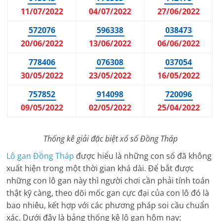
11/07/2022
04/07/2022
27/06/2022
572076
596338
038473
20/06/2022
13/06/2022
06/06/2022
778406
076308
037054
30/05/2022
23/05/2022
16/05/2022
757852
914098
720096
09/05/2022
02/05/2022
25/04/2022
Thống kê giải đặc biệt xổ số
Đồng Tháp
Lô gan
Đồng Tháp
được hiểu là những con số đã không
xuất hiện trong một thời gian khá dài. Để bắt được
những con lô gan này thì người chơi cần phải tính toán
thật kỹ càng, theo dõi mốc gan cực đại của con lô đó là
bao nhiêu, kết hợp với các phương pháp soi cầu chuẩn
xác. Dưới đây là bảng thống kê lô gan hôm nay: