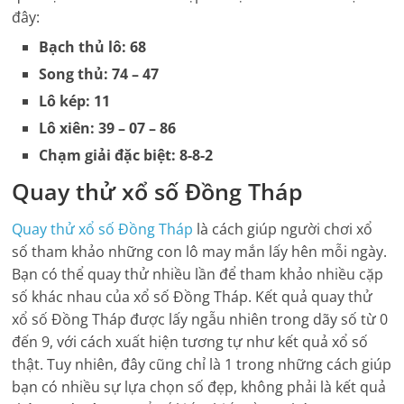
đây:
Bạch thủ lô: 68
Song thủ: 74 – 47
Lô kép: 11
Lô xiên: 39 – 07 – 86
Chạm giải đặc biệt: 8-8-2
Quay thử xổ số
Đồng Tháp
Quay thử xổ số
Đồng Tháp
là cách giúp người chơi xổ
số tham khảo những con lô may mắn lấy hên mỗi ngày.
Bạn có thể quay thử nhiều lần để tham khảo nhiều cặp
số khác nhau của xổ số
Đồng Tháp
. Kết quả quay thử
xổ số
Đồng Tháp
được lấy ngẫu nhiên trong dãy số từ 0
đến 9, với cách xuất hiện tương tự như kết quả xổ số
thật. Tuy nhiên, đây cũng chỉ là 1 trong những cách giúp
bạn có nhiều sự lựa chọn số đẹp, không phải là kết quả