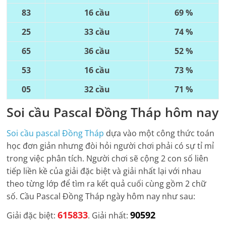
83
16 cầu
69 %
25
33 cầu
74 %
65
36 cầu
52 %
53
16 cầu
73 %
05
32 cầu
71 %
Soi cầu Pascal
Đồng Tháp
hôm nay
Soi cầu pascal
Đồng Tháp
dựa vào một công thức toán
học đơn giản nhưng đòi hỏi người chơi phải có sự tỉ mỉ
trong việc phân tích. Người chơi sẽ cộng 2 con số liên
tiếp liền kề của giải đặc biệt và giải nhất lại với nhau
theo từng lớp để tìm ra kết quả cuối cùng gồm 2 chữ
số. Cầu Pascal
Đồng Tháp
ngày hôm nay như sau:
615833
90592
Giải đặc biệt:
. Giải nhất: