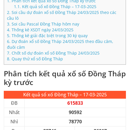
1.
Phân tích kết quả xổ số Đồng Tháp kỳ trước
1.1.
Kết quả sổ xố Đồng Tháp – 17-03-2025
2.
Soi cầu dự đoán xổ số Đồng Tháp 24/03/2025 theo các
cầu lô
3.
Soi cầu Pascal Đồng Tháp hôm nay
4.
Thống kê XSDT ngày 24/03/2025
5.
Thống kê giải đặc biệt trong 30 kỳ quay
6.
Dự đoán xổ số Đồng Tháp 24/03/2025 theo đầu câm,
đuôi câm
7.
Chốt số dự đoán xổ số Đồng Tháp 24/03/2025
8.
Quay thử xổ số Đồng Tháp
Phân tích kết quả xổ số
Đồng Tháp
kỳ trước
Kết quả sổ xố
Đồng Tháp
– 17-03-2025
ĐB
615833
Nhất
90592
Nhì
78770