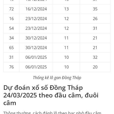
72
16/12/2024
13
35
16
23/12/2024
12
26
54
23/12/2024
12
31
34
30/12/2024
11
21
65
30/12/2024
11
21
31
06/01/2025
10
32
76
06/01/2025
10
20
Thống kê lô gan
Đồng Tháp
Dự đoán xổ số
Đồng Tháp
24/03/2025
theo đầu câm, đuôi
câm
Thông thường, cách đánh lô theo bạc nhớ đầu câm,