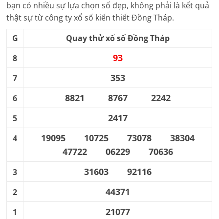
bạn có nhiều sự lựa chọn số đẹp, không phải là kết quả
thật sự từ công ty xổ số kiến thiết
Đồng Tháp
.
G
Quay thử xổ số
Đồng Tháp
93
8
353
7
8821
8767
2242
6
2417
5
19095
10725
73078
38304
4
47722
06229
70636
31603
92116
3
44371
2
21077
1