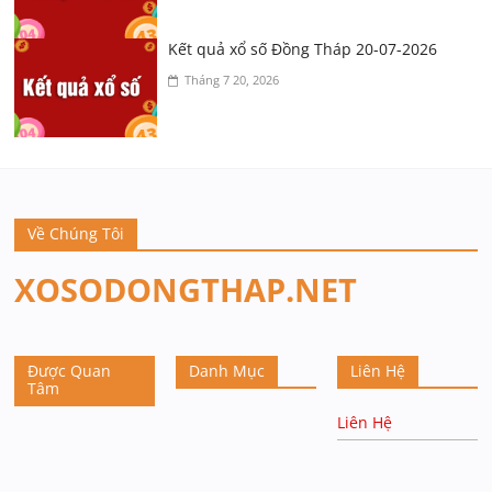
Kết quả xổ số Đồng Tháp 20-07-2026
Tháng 7 20, 2026
Về Chúng Tôi
XOSODONGTHAP.NET
Được Quan
Danh Mục
Liên Hệ
Tâm
Liên Hệ