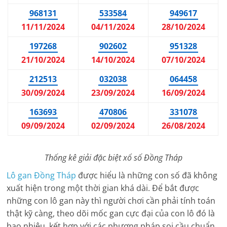
968131
533584
949617
11/11/2024
04/11/2024
28/10/2024
197268
902602
951328
21/10/2024
14/10/2024
07/10/2024
212513
032038
064458
30/09/2024
23/09/2024
16/09/2024
163693
470806
331078
09/09/2024
02/09/2024
26/08/2024
Thống kê giải đặc biệt xổ số
Đồng Tháp
Lô gan
Đồng Tháp
được hiểu là những con số đã không
xuất hiện trong một thời gian khá dài. Để bắt được
những con lô gan này thì người chơi cần phải tính toán
thật kỹ càng, theo dõi mốc gan cực đại của con lô đó là
bao nhiêu, kết hợp với các phương pháp soi cầu chuẩn