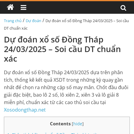
/
/
Trang chủ
Dự đoán
Dự đoán xổ số Đồng Tháp 24/03/2025 – Soi cầu
DT chuẩn xác
Dự đoán xổ số Đồng Tháp
24/03/2025 – Soi cầu DT chuẩn
xác
Dự đoán xổ số
Đồng Tháp
24/03/2025
dựa trên phân
tích, thống kê kết quả
XSDT
trong những kỳ quay gần
nhất để chọn ra những cặp số may mắn. Chốt đầu đuôi
giải đặc biệt, bao lô 2 số, lô xiên 2, xiên 3 và lô giải 8
miễn phí, chuẩn xác từ các cao thủ soi cầu tại
Xosodongthap.net
Contents
[
hide
]