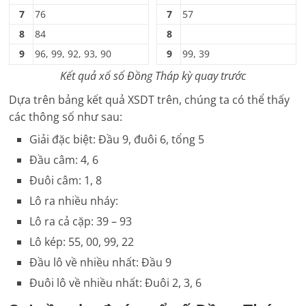
7
76
7
57
8
84
8
9
96, 99, 92, 93, 90
9
99, 39
Kết quả xổ số
Đồng Tháp
kỳ quay trước
Dựa trên bảng kết quả
XSDT
trên, chúng ta có thể thấy
các thông số như sau:
Giải đặc biệt: Đầu 9, đuôi 6, tổng 5
Đầu câm: 4, 6
Đuôi câm: 1, 8
Lô ra nhiều nháy:
Lô ra cả cặp: 39 – 93
Lô kép: 55, 00, 99, 22
Đầu lô về nhiều nhất: Đầu 9
Đuôi lô về nhiều nhất: Đuôi 2, 3, 6