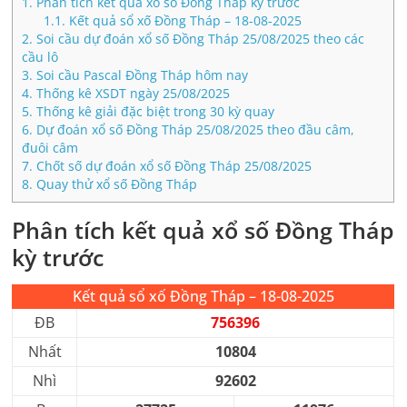
1.
Phân tích kết quả xổ số Đồng Tháp kỳ trước
1.1.
Kết quả sổ xố Đồng Tháp – 18-08-2025
2.
Soi cầu dự đoán xổ số Đồng Tháp 25/08/2025 theo các
cầu lô
3.
Soi cầu Pascal Đồng Tháp hôm nay
4.
Thống kê XSDT ngày 25/08/2025
5.
Thống kê giải đặc biệt trong 30 kỳ quay
6.
Dự đoán xổ số Đồng Tháp 25/08/2025 theo đầu câm,
đuôi câm
7.
Chốt số dự đoán xổ số Đồng Tháp 25/08/2025
8.
Quay thử xổ số Đồng Tháp
Phân tích kết quả xổ số
Đồng Tháp
kỳ trước
Kết quả sổ xố
Đồng Tháp
– 18-08-2025
ĐB
756396
Nhất
10804
Nhì
92602