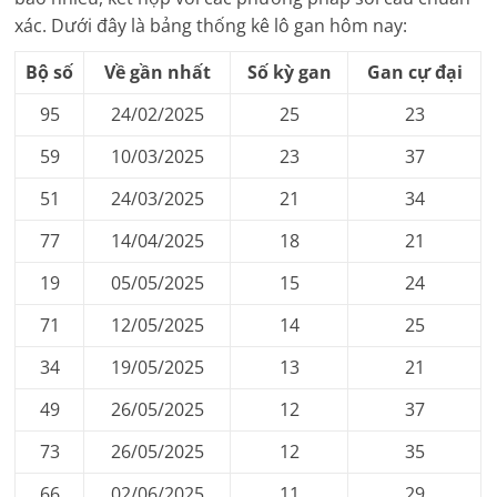
xác. Dưới đây là bảng thống kê lô gan hôm nay:
Bộ số
Về gần nhất
Số kỳ gan
Gan cự đại
95
24/02/2025
25
23
59
10/03/2025
23
37
51
24/03/2025
21
34
77
14/04/2025
18
21
19
05/05/2025
15
24
71
12/05/2025
14
25
34
19/05/2025
13
21
49
26/05/2025
12
37
73
26/05/2025
12
35
66
02/06/2025
11
29