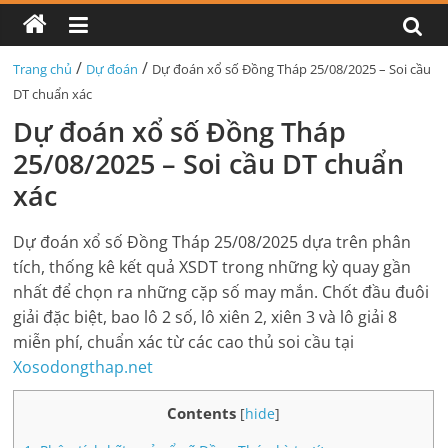
/
/
Trang chủ
Dự đoán
Dự đoán xổ số Đồng Tháp 25/08/2025 – Soi cầu
DT chuẩn xác
Dự đoán xổ số Đồng Tháp
25/08/2025 – Soi cầu DT chuẩn
xác
Dự đoán xổ số
Đồng Tháp
25/08/2025
dựa trên phân
tích, thống kê kết quả
XSDT
trong những kỳ quay gần
nhất để chọn ra những cặp số may mắn. Chốt đầu đuôi
giải đặc biệt, bao lô 2 số, lô xiên 2, xiên 3 và lô giải 8
miễn phí, chuẩn xác từ các cao thủ soi cầu tại
Xosodongthap.net
Contents
[
hide
]