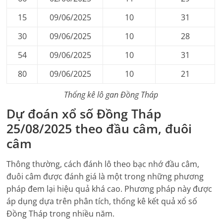
15
09/06/2025
10
31
30
09/06/2025
10
28
54
09/06/2025
10
31
80
09/06/2025
10
21
Thống kê lô gan
Đồng Tháp
Dự đoán xổ số
Đồng Tháp
25/08/2025
theo đầu câm, đuôi
câm
Thông thường, cách đánh lô theo bạc nhớ đầu câm,
đuôi câm được đánh giá là một trong những phương
pháp đem lại hiệu quả khá cao. Phương pháp này được
áp dụng dựa trên phân tích, thống kê kết quả xổ số
Đồng Tháp
trong nhiều năm.