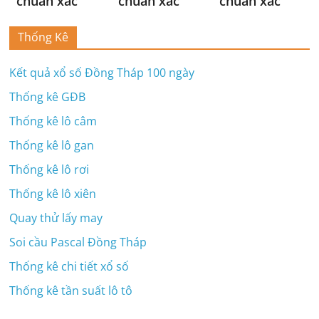
chuẩn xác
chuẩn xác
chuẩn xác
Thống Kê
Kết quả xổ số Đồng Tháp 100 ngày
Thống kê GĐB
Thống kê lô câm
Thống kê lô gan
Thống kê lô rơi
Thống kê lô xiên
Quay thử lấy may
Soi cầu Pascal Đồng Tháp
Thống kê chi tiết xổ số
Thống kê tần suất lô tô