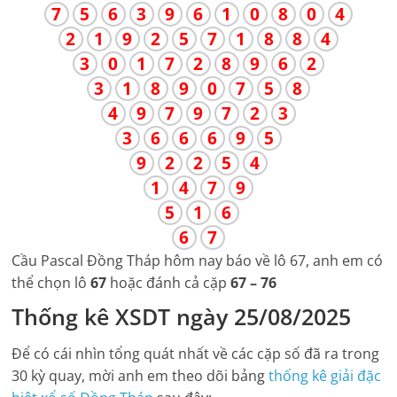
7
5
6
3
9
6
1
0
8
0
4
2
1
9
2
5
7
1
8
8
4
3
0
1
7
2
8
9
6
2
3
1
8
9
0
7
5
8
4
9
7
9
7
2
3
3
6
6
6
9
5
9
2
2
5
4
1
4
7
9
5
1
6
6
7
Cầu Pascal
Đồng Tháp
hôm nay báo về lô 67, anh em có
thể chọn lô
67
hoặc đánh cả cặp
67 – 76
Thống kê
XSDT
ngày
25/08/2025
Để có cái nhìn tổng quát nhất về các cặp số đã ra trong
30 kỳ quay, mời anh em theo dõi bảng
thống kê giải đặc