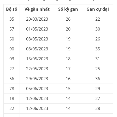
Bộ số
Về gần nhất
Số kỳ gan
Gan cự đại
35
20/03/2023
26
22
57
01/05/2023
20
30
60
08/05/2023
19
26
90
08/05/2023
19
35
03
15/05/2023
18
31
27
22/05/2023
17
25
56
29/05/2023
16
36
78
05/06/2023
15
29
18
12/06/2023
14
27
22
12/06/2023
14
28