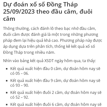
Dự đoán xổ số
Đồng Tháp
25/09/2023
theo đầu câm, đuôi
câm
Thông thường, cách đánh lô theo bạc nhớ đầu câm,
đuôi câm được đánh giá là một trong những phương
pháp đem lại hiệu quả khá cao. Phương pháp này được
áp dụng dựa trên phân tích, thống kê kết quả xổ số
Đồng Tháp
trong nhiều năm.
Nhìn vào bảng kết quả
XSDT
ngày hôm qua, ta thấy:
Kết quả xuất hiện đầu 0 câm, dự đoán hôm nay sẽ
có 05 – 06.
Kết quả xuất hiện đầu 9 câm, dự đoán hôm nay sẽ
có 93 – 90.
Kết quả xuất hiện đuôi 2 câm, dự đoán hôm nay sẽ
có 52 – 92.
Kết quả xuất hiện đuôi 6 câm, dự đoán hôm nay sẽ