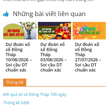
Những bài viết liên quan
Dự đoán xổ
Dự đoán xổ
Dự đoán xổ
số Đồng
số Đồng
số Đồng
Tháp
Tháp
Tháp
10/08/2026 –
03/08/2026 –
27/07/2026 –
Soi cầu DT
Soi cầu DT
Soi cầu DT
chuẩn xác
chuẩn xác
chuẩn xác
Thống Kê
Kết quả xổ số Đồng Tháp 100 ngày
Thống kê GĐB