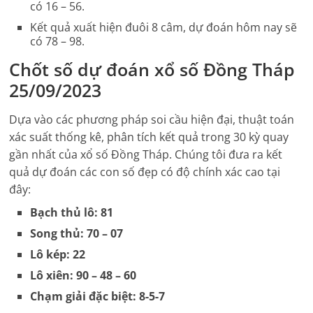
có 16 – 56.
Kết quả xuất hiện đuôi 8 câm, dự đoán hôm nay sẽ
có 78 – 98.
Chốt số dự đoán xổ số
Đồng Tháp
25/09/2023
Dựa vào các phương pháp soi cầu hiện đại, thuật toán
xác suất thống kê, phân tích kết quả trong 30 kỳ quay
gần nhất của xổ số
Đồng Tháp
. Chúng tôi đưa ra kết
quả dự đoán các con số đẹp có độ chính xác cao tại
đây:
Bạch thủ lô: 81
Song thủ: 70 – 07
Lô kép: 22
Lô xiên: 90 – 48 – 60
Chạm giải đặc biệt: 8-5-7