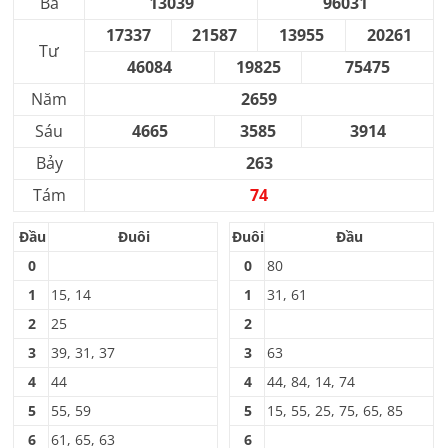
Ba
13039
96031
17337
21587
13955
20261
Tư
46084
19825
75475
Năm
2659
Sáu
4665
3585
3914
Bảy
263
Tám
74
Đầu
Đuôi
Đuôi
Đầu
0
0
80
1
15, 14
1
31, 61
2
25
2
3
39, 31, 37
3
63
4
44
4
44, 84, 14, 74
5
55, 59
5
15, 55, 25, 75, 65, 85
6
61, 65, 63
6