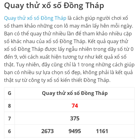
Quay thử xổ số
Đồng Tháp
Quay thử xổ số
Đồng Tháp
là cách giúp người chơi xổ
số tham khảo những con lô may mắn lấy hên mỗi ngày.
Bạn có thể quay thử nhiều lần để tham khảo nhiều cặp
số khác nhau của xổ số
Đồng Tháp
. Kết quả quay thử
xổ số
Đồng Tháp
được lấy ngẫu nhiên trong dãy số từ 0
đến 9, với cách xuất hiện tương tự như kết quả xổ số
thật. Tuy nhiên, đây cũng chỉ là 1 trong những cách giúp
bạn có nhiều sự lựa chọn số đẹp, không phải là kết quả
thật sự từ công ty xổ số kiến thiết
Đồng Tháp
.
G
Quay thử xổ số
Đồng Tháp
74
8
375
7
2673
9495
1161
6