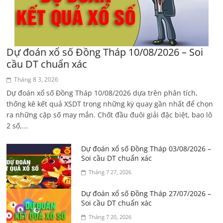
Dự đoán xổ số Đồng Tháp 10/08/2026 – Soi
cầu DT chuẩn xác
Tháng 8 3, 2026
Dự đoán xổ số Đồng Tháp 10/08/2026 dựa trên phân tích,
thống kê kết quả XSDT trong những kỳ quay gần nhất để chọn
ra những cặp số may mắn. Chốt đầu đuôi giải đặc biệt, bao lô
2 số,...
Dự đoán xổ số Đồng Tháp 03/08/2026 –
Soi cầu DT chuẩn xác
Tháng 7 27, 2026
Dự đoán xổ số Đồng Tháp 27/07/2026 –
Soi cầu DT chuẩn xác
Tháng 7 20, 2026